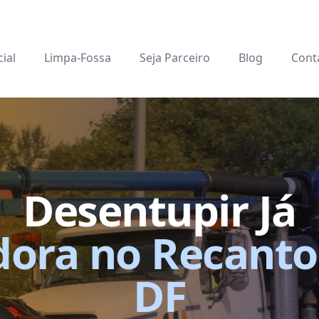
cial
Limpa-Fossa
Seja Parceiro
Blog
Cont
Desentupir Já
ora no Recanto
DF