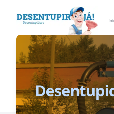
Desentupir Já
Ini
Desentupid