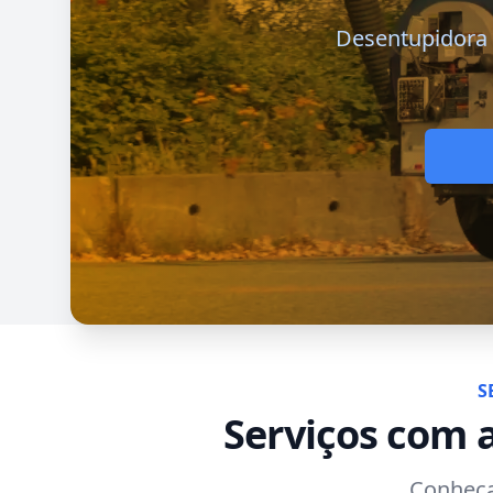
Desentupidora d
S
Serviços com a
Conheça