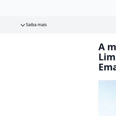
Saiba mais
A m
Lim
Em