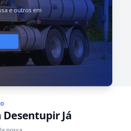
ossa e outros em
ÃO
a Desentupir Já
la nossa